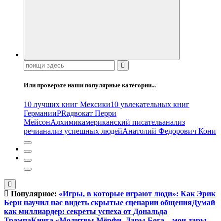
Поиск:
Или проверьте наши популярные категории...
10 лучших книг Мексики
10 увлекательных книг
Германии
PR
адвокат Перри
Мейсон
Алхимик
американский писатель
анализ
речи
анализ успешных людей
Анатолий Федорович Кони
Популярное:
«Игры, в которые играют люди»: Как Эрик
Берн научил нас видеть скрытые сценарии общения
Думай
как миллиардер: секреты успеха от Дональда
Трампа
Книга «Молитвы Мёрфи. Дары Бога – мои дары.