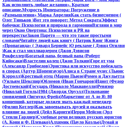
Как исполнить любые желания». Краткое
описание.
Мудрость Императора: Погружение в
«Размышления» Марка Аврелия
Как стать бизнесменом (
Олег Тиньков )
Вот это поворот: Метод Сократа
Эффект
бабочки: Психология и природа в гармонии
Взгляни в мир
через Окно Овертона: Психология и PR на
перекрестке
Закон Парето — что это такое простыми
словами
Читайте людей как книгу ( Патрик Кинг )
Книга
«Пропаганда» ( Эдвард Бернейс )
О рекламе ( Дэвид Огилви
)
Как я стал миллиардером (Джон Дэвисон
Рокфеллер)
Богатый папа, бедный папа (Роберт
Кийосаки)
Властелин колец (Джон Толкин)
Горе от ума
(Александр Грибоедов)
Эристика или искусство побеждать
в спорах (Артур Шопенгауэр)
Алиса в Стране чудес (Льюис
Кэрролл)
Крестный отец (Марио Пьюзо)
Ромео и Джульетта
(Уильям Шекспир)
Обломов (Иван Гончаров)
Идиот (Федор
Достоевский)
Государь (Никколо Макиавелли)
Ревизор
(Николай Гоголь)
1984 (Джордж Оруэлл)
Толкование
сновидений (Зигмунд Фрейд)
Маркетинг от А до Я: 80
концепций, которые должен знать каждый менеджер
(Филип Котлер)
Как завоевывать друзей и оказывать
влияние на людей (Дейл Карнеги)
Перри Мейсон (Эрл
Стенли Гарднер)
Судебные речи великих русских юристов
(А. Кони и Ф. Плевако)
Алхимик (Пауло Коэльо)
Думай и