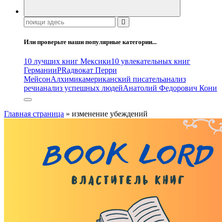
Поиск:
Или проверьте наши популярные категории...
10 лучших книг Мексики
10 увлекательных книг
Германии
PR
адвокат Перри
Мейсон
Алхимик
американский писатель
анализ
речи
анализ успешных людей
Анатолий Федорович Кони
Главная страница
»
изменение убеждений