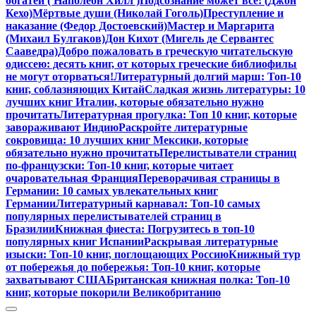
богатей ( Наполеон Хилл )
Подсознание может всё! (Джон
Кехо)
Мёртвые души (Николай Гоголь)
Преступление и
наказание (Федор Достоевский)
Мастер и Маргарита
(Михаил Булгаков)
Дон Кихот (Мигель де Сервантес
Сааведра)
Добро пожаловать в греческую читательскую
одиссею: десять книг, от которых греческие библиофилы
не могут оторваться!
Литературный долгий марш: Топ-10
книг, соблазняющих Китай
Сладкая жизнь литературы: 10
лучших книг Италии, которые обязательно нужно
прочитать
Литературная прогулка: Топ 10 книг, которые
завораживают Индию
Раскройте литературные
сокровища: 10 лучших книг Мексики, которые
обязательно нужно прочитать
Перелистыватели страниц
по-французски: Топ-10 книг, которые читает
очаровательная Франция
Переворачивая страницы в
Германии: 10 самых увлекательных книг
Германии
Литературный карнавал: Топ-10 самых
популярных перелистывателей страниц в
Бразилии
Книжная фиеста: Погрузитесь в топ-10
популярных книг Испании
Раскрывая литературные
изыски: Топ-10 книг, поглощающих Россию
Книжный тур
от побережья до побережья: Топ-10 книг, которые
захватывают США
Британская книжная полка: Топ-10
книг, которые покорили Великобританию