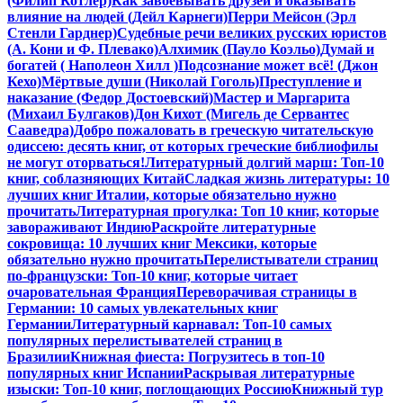
(Филип Котлер)
Как завоевывать друзей и оказывать
влияние на людей (Дейл Карнеги)
Перри Мейсон (Эрл
Стенли Гарднер)
Судебные речи великих русских юристов
(А. Кони и Ф. Плевако)
Алхимик (Пауло Коэльо)
Думай и
богатей ( Наполеон Хилл )
Подсознание может всё! (Джон
Кехо)
Мёртвые души (Николай Гоголь)
Преступление и
наказание (Федор Достоевский)
Мастер и Маргарита
(Михаил Булгаков)
Дон Кихот (Мигель де Сервантес
Сааведра)
Добро пожаловать в греческую читательскую
одиссею: десять книг, от которых греческие библиофилы
не могут оторваться!
Литературный долгий марш: Топ-10
книг, соблазняющих Китай
Сладкая жизнь литературы: 10
лучших книг Италии, которые обязательно нужно
прочитать
Литературная прогулка: Топ 10 книг, которые
завораживают Индию
Раскройте литературные
сокровища: 10 лучших книг Мексики, которые
обязательно нужно прочитать
Перелистыватели страниц
по-французски: Топ-10 книг, которые читает
очаровательная Франция
Переворачивая страницы в
Германии: 10 самых увлекательных книг
Германии
Литературный карнавал: Топ-10 самых
популярных перелистывателей страниц в
Бразилии
Книжная фиеста: Погрузитесь в топ-10
популярных книг Испании
Раскрывая литературные
изыски: Топ-10 книг, поглощающих Россию
Книжный тур