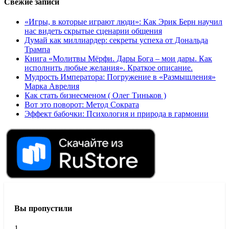
Свежие записи
«Игры, в которые играют люди»: Как Эрик Берн научил
нас видеть скрытые сценарии общения
Думай как миллиардер: секреты успеха от Дональда
Трампа
Книга «Молитвы Мёрфи. Дары Бога – мои дары. Как
исполнить любые желания». Краткое описание.
Мудрость Императора: Погружение в «Размышления»
Марка Аврелия
Как стать бизнесменом ( Олег Тиньков )
Вот это поворот: Метод Сократа
Эффект бабочки: Психология и природа в гармонии
Вы пропустили
1