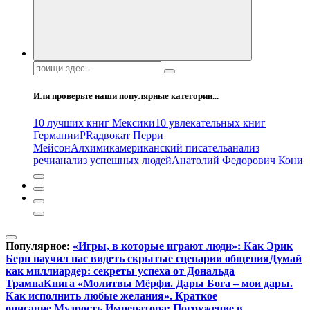
Поиск:
Или проверьте наши популярные категории...
10 лучших книг Мексики
10 увлекательных книг
Германии
PR
адвокат Перри
Мейсон
Алхимик
американский писатель
анализ
речи
анализ успешных людей
Анатолий Федорович Кони
Популярное:
«Игры, в которые играют люди»: Как Эрик
Берн научил нас видеть скрытые сценарии общения
Думай
как миллиардер: секреты успеха от Дональда
Трампа
Книга «Молитвы Мёрфи. Дары Бога – мои дары.
Как исполнить любые желания». Краткое
описание.
Мудрость Императора: Погружение в