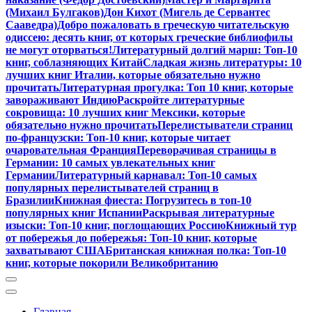
(Михаил Булгаков)
Дон Кихот (Мигель де Сервантес
Сааведра)
Добро пожаловать в греческую читательскую
одиссею: десять книг, от которых греческие библиофилы
не могут оторваться!
Литературный долгий марш: Топ-10
книг, соблазняющих Китай
Сладкая жизнь литературы: 10
лучших книг Италии, которые обязательно нужно
прочитать
Литературная прогулка: Топ 10 книг, которые
завораживают Индию
Раскройте литературные
сокровища: 10 лучших книг Мексики, которые
обязательно нужно прочитать
Перелистыватели страниц
по-французски: Топ-10 книг, которые читает
очаровательная Франция
Переворачивая страницы в
Германии: 10 самых увлекательных книг
Германии
Литературный карнавал: Топ-10 самых
популярных перелистывателей страниц в
Бразилии
Книжная фиеста: Погрузитесь в топ-10
популярных книг Испании
Раскрывая литературные
изыски: Топ-10 книг, поглощающих Россию
Книжный тур
от побережья до побережья: Топ-10 книг, которые
захватывают США
Британская книжная полка: Топ-10
книг, которые покорили Великобританию
Главная