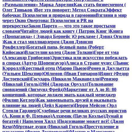
«Размышления» Марка Аврелия
Как стать бизнесменом (
Олег Тиньков )
Вот это поворот: Метод Сократа
Эффект
бабочки: Психология и природа в гармонии
Взгляни в мир
через Окно Овертона: Психология и PR на
перекрестке
Закон Парето — что это такое простыми
словами
Читайте людей как книгу ( Патрик Кинг )
Книга
«Пропаганда» ( Эдвард Бернейс )
О рекламе ( Дэвид Огилви
)
Как я стал миллиардером (Джон Дэвисон
Рокфеллер)
Богатый папа, бедный папа (Роберт
Кийосаки)
Властелин колец (Джон Толкин)
Горе от ума
(Александр Грибоедов)
Эристика или искусство побеждать
в спорах (Артур Шопенгауэр)
Алиса в Стране чудес (Льюис
Кэрролл)
Крестный отец (Марио Пьюзо)
Ромео и Джульетта
(Уильям Шекспир)
Обломов (Иван Гончаров)
Идиот (Федор
Достоевский)
Государь (Никколо Макиавелли)
Ревизор
(Николай Гоголь)
1984 (Джордж Оруэлл)
Толкование
сновидений (Зигмунд Фрейд)
Маркетинг от А до Я: 80
концепций, которые должен знать каждый менеджер
(Филип Котлер)
Как завоевывать друзей и оказывать
влияние на людей (Дейл Карнеги)
Перри Мейсон (Эрл
Стенли Гарднер)
Судебные речи великих русских юристов
(А. Кони и Ф. Плевако)
Алхимик (Пауло Коэльо)
Думай и
богатей ( Наполеон Хилл )
Подсознание может всё! (Джон
Кехо)
Мёртвые души (Николай Гоголь)
Преступление и
наказание (Федор Достоевский)
Мастер и Маргарита