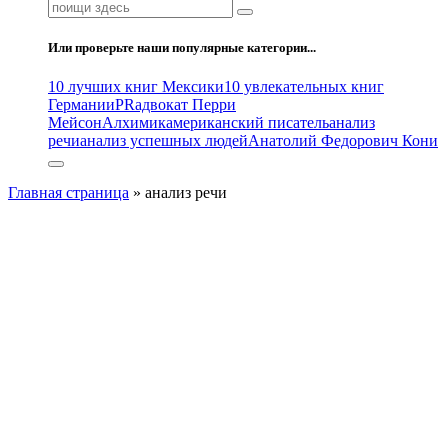
Поиск:
Или проверьте наши популярные категории...
10 лучших книг Мексики
10 увлекательных книг
Германии
PR
адвокат Перри
Мейсон
Алхимик
американский писатель
анализ
речи
анализ успешных людей
Анатолий Федорович Кони
Главная страница
»
анализ речи