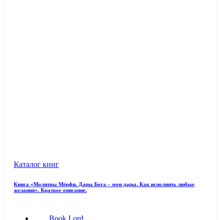
Каталог книг
Книга «Молитвы Мёрфи. Дары Бога – мои дары. Как исполнить любые
желания». Краткое описание.
Book Lord