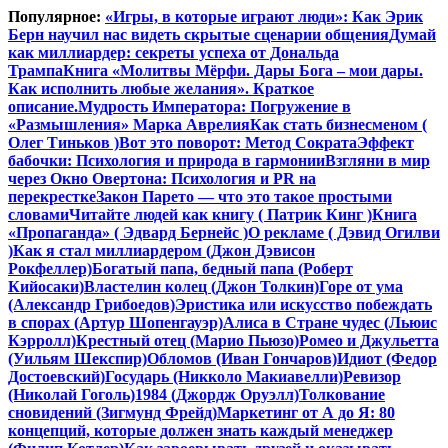
Перейти
Популярное:
«Игры, в которые играют люди»: Как Эрик
к
Берн научил нас видеть скрытые сценарии общения
Думай
содержимому
как миллиардер: секреты успеха от Дональда
Трампа
Книга «Молитвы Мёрфи. Дары Бога – мои дары.
Как исполнить любые желания». Краткое
описание.
Мудрость Императора: Погружение в
«Размышления» Марка Аврелия
Как стать бизнесменом (
Олег Тиньков )
Вот это поворот: Метод Сократа
Эффект
бабочки: Психология и природа в гармонии
Взгляни в мир
через Окно Овертона: Психология и PR на
перекрестке
Закон Парето — что это такое простыми
словами
Читайте людей как книгу ( Патрик Кинг )
Книга
«Пропаганда» ( Эдвард Бернейс )
О рекламе ( Дэвид Огилви
)
Как я стал миллиардером (Джон Дэвисон
Рокфеллер)
Богатый папа, бедный папа (Роберт
Кийосаки)
Властелин колец (Джон Толкин)
Горе от ума
(Александр Грибоедов)
Эристика или искусство побеждать
в спорах (Артур Шопенгауэр)
Алиса в Стране чудес (Льюис
Кэрролл)
Крестный отец (Марио Пьюзо)
Ромео и Джульетта
(Уильям Шекспир)
Обломов (Иван Гончаров)
Идиот (Федор
Достоевский)
Государь (Никколо Макиавелли)
Ревизор
(Николай Гоголь)
1984 (Джордж Оруэлл)
Толкование
сновидений (Зигмунд Фрейд)
Маркетинг от А до Я: 80
концепций, которые должен знать каждый менеджер