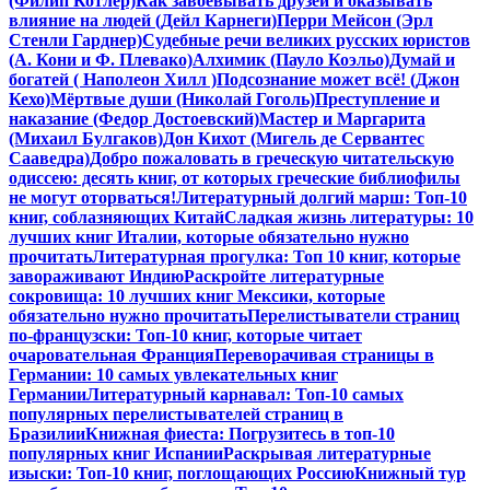
(Филип Котлер)
Как завоевывать друзей и оказывать
влияние на людей (Дейл Карнеги)
Перри Мейсон (Эрл
Стенли Гарднер)
Судебные речи великих русских юристов
(А. Кони и Ф. Плевако)
Алхимик (Пауло Коэльо)
Думай и
богатей ( Наполеон Хилл )
Подсознание может всё! (Джон
Кехо)
Мёртвые души (Николай Гоголь)
Преступление и
наказание (Федор Достоевский)
Мастер и Маргарита
(Михаил Булгаков)
Дон Кихот (Мигель де Сервантес
Сааведра)
Добро пожаловать в греческую читательскую
одиссею: десять книг, от которых греческие библиофилы
не могут оторваться!
Литературный долгий марш: Топ-10
книг, соблазняющих Китай
Сладкая жизнь литературы: 10
лучших книг Италии, которые обязательно нужно
прочитать
Литературная прогулка: Топ 10 книг, которые
завораживают Индию
Раскройте литературные
сокровища: 10 лучших книг Мексики, которые
обязательно нужно прочитать
Перелистыватели страниц
по-французски: Топ-10 книг, которые читает
очаровательная Франция
Переворачивая страницы в
Германии: 10 самых увлекательных книг
Германии
Литературный карнавал: Топ-10 самых
популярных перелистывателей страниц в
Бразилии
Книжная фиеста: Погрузитесь в топ-10
популярных книг Испании
Раскрывая литературные
изыски: Топ-10 книг, поглощающих Россию
Книжный тур